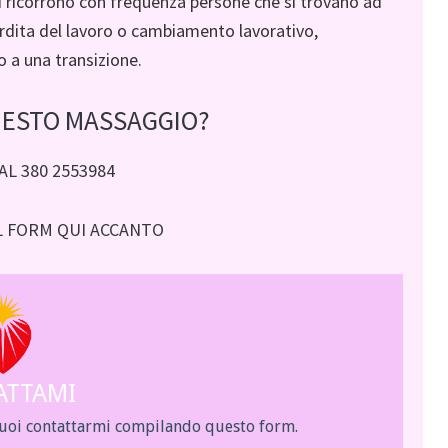
vi ricorrono con frequenza persone che si trovano ad
perdita del lavoro o cambiamento lavorativo,
o a una transizione.
UESTO MASSAGGIO?
L 380 2553984
L FORM QUI ACCANTO
ATTAMI
puoi contattarmi compilando questo form.